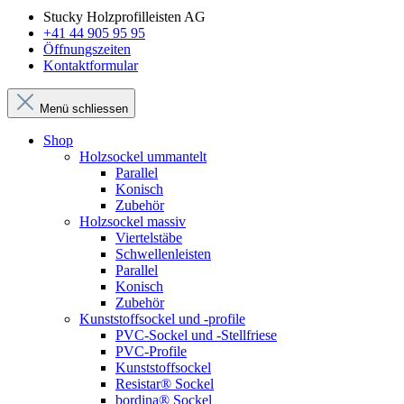
Stucky Holzprofilleisten AG
+41 44 905 95 95
Öffnungszeiten
Kontaktformular
Menü schliessen
Shop
Holzsockel ummantelt
Parallel
Konisch
Zubehör
Holzsockel massiv
Viertelstäbe
Schwellenleisten
Parallel
Konisch
Zubehör
Kunststoffsockel und -profile
PVC-Sockel und -Stellfriese
PVC-Profile
Kunststoffsockel
Resistar® Sockel
bordina® Sockel