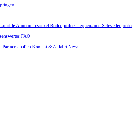
springen
 -profile
Aluminiumsockel
Bodenprofile
Treppen- und Schwellenprofil
senswertes
FAQ
s
Partnerschaften
Kontakt & Anfahrt
News