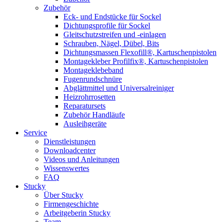
Zubehör
Eck- und Endstücke für Sockel
Dichtungsprofile für Sockel
Gleitschutzstreifen und -einlagen
Schrauben, Nägel, Dübel, Bits
Dichtungsmassen Flexofill®, Kartuschenpistolen
Montagekleber Profilfix®, Kartuschenpistolen
Montageklebeband
Fugenrundschnüre
Abglättmittel und Universalreiniger
Heizrohrrosetten
Reparatursets
Zubehör Handläufe
Ausleihgeräte
Service
Dienstleistungen
Downloadcenter
Videos und Anleitungen
Wissenswertes
FAQ
Stucky
Über Stucky
Firmengeschichte
Arbeitgeberin Stucky
Team