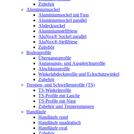
Zubehör
Aluminiumsockel
Aluminiumsockel mit Fuss
Aluminiumsockel parallel
Abdecksockel
Aluminiumstellfriese
AluNox® Sockel parallel
AluNox®-Stellfriese
Zubehör
Bodenprofile
Übergangsprofile
Anpassungs- und Ausgleichsprofile
Abschlussprofile
Winkelabdeckprofile und Eckschutzwinkel
Zubehör
Treppen- und Schwellenprofile (TS)
TS-Winkelprofile
TS-Profile mit Lasche
TS-Profile mit Nase
Zubehör und Treppenstangen
Handläufe
Handläufe rund
Handläufe quadratisch
Handläufe oval
Zubehör