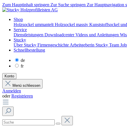
Zum Hauptinhalt springen
Zur Suche springen
Zur Hauptnavigation 
Shop
Holzsockel ummantelt
Holzsockel massiv
Kunststoffsockel und
Service
Dienstleistungen
Downloadcenter
Videos und Anleitungen
Wis
Stucky
Über Stucky
Firmengeschichte
Arbeitgeberin Stucky
Team
Job
Schnellbestellung
de
fr
Konto
Menü schliessen
Anmelden
oder
Registrieren