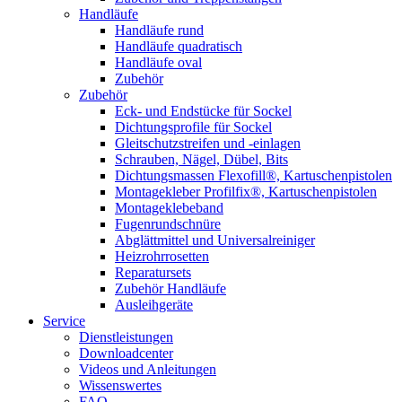
Handläufe
Handläufe rund
Handläufe quadratisch
Handläufe oval
Zubehör
Zubehör
Eck- und Endstücke für Sockel
Dichtungsprofile für Sockel
Gleitschutzstreifen und -einlagen
Schrauben, Nägel, Dübel, Bits
Dichtungsmassen Flexofill®, Kartuschenpistolen
Montagekleber Profilfix®, Kartuschenpistolen
Montageklebeband
Fugenrundschnüre
Abglättmittel und Universalreiniger
Heizrohrrosetten
Reparatursets
Zubehör Handläufe
Ausleihgeräte
Service
Dienstleistungen
Downloadcenter
Videos und Anleitungen
Wissenswertes
FAQ