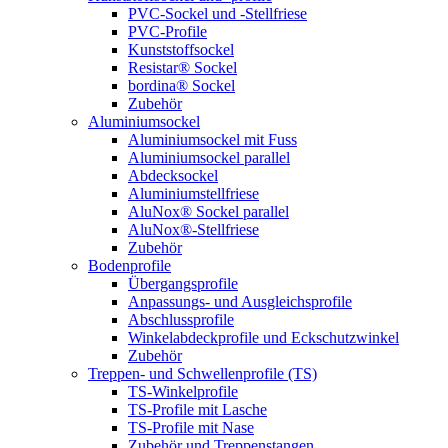
PVC-Sockel und -Stellfriese
PVC-Profile
Kunststoffsockel
Resistar® Sockel
bordina® Sockel
Zubehör
Aluminiumsockel
Aluminiumsockel mit Fuss
Aluminiumsockel parallel
Abdecksockel
Aluminiumstellfriese
AluNox® Sockel parallel
AluNox®-Stellfriese
Zubehör
Bodenprofile
Übergangsprofile
Anpassungs- und Ausgleichsprofile
Abschlussprofile
Winkelabdeckprofile und Eckschutzwinkel
Zubehör
Treppen- und Schwellenprofile (TS)
TS-Winkelprofile
TS-Profile mit Lasche
TS-Profile mit Nase
Zubehör und Treppenstangen