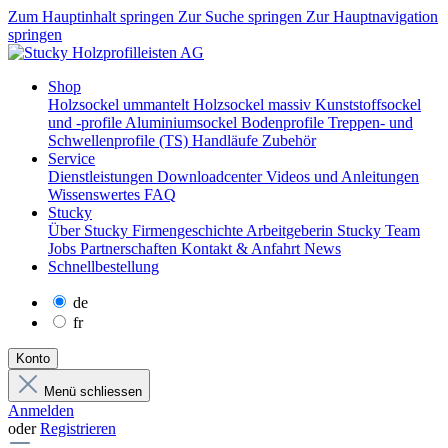
Zum Hauptinhalt springen
Zur Suche springen
Zur Hauptnavigation
springen
Shop
Holzsockel ummantelt
Holzsockel massiv
Kunststoffsockel
und -profile
Aluminiumsockel
Bodenprofile
Treppen- und
Schwellenprofile (TS)
Handläufe
Zubehör
Service
Dienstleistungen
Downloadcenter
Videos und Anleitungen
Wissenswertes
FAQ
Stucky
Über Stucky
Firmengeschichte
Arbeitgeberin Stucky
Team
Jobs
Partnerschaften
Kontakt & Anfahrt
News
Schnellbestellung
de
fr
Konto
Menü schliessen
Anmelden
oder
Registrieren