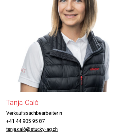
Tanja Calò
Verkaufssachbearbeiterin
+41 44 905 95 87
tanja.calò@stucky-ag.ch