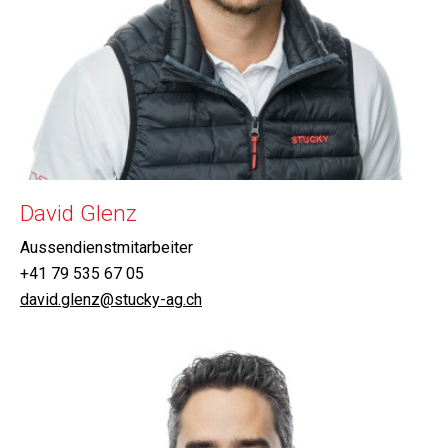
David Glenz
Aussendienstmitarbeiter
+41 79 535 67 05
david.glenz@stucky-ag.ch