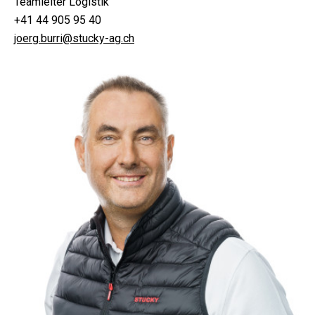
Teamleiter Logistik
+41 44 905 95 40
joerg.burri@stucky-ag.ch