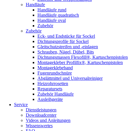
Handläufe
Handläufe rund
Handläufe quadratisch
Handläufe oval
Zubehör
Zubehör
Eck- und Endstücke für Sockel
Dichtungsprofile für Sockel
Gleitschutzstreifen und -einlagen
Schrauben, Nägel, Dübel, Bits
Dichtungsmassen Flexofill®, Kartuschenpistolen
Montagekleber Profilfix®, Kartuschenpistolen
Montageklebeband
Fugenrundschnüre
Abglättmittel und Universalreiniger
Heizrohrrosetten
Reparatursets
Zubehör Handläufe
Ausleihgeräte
Service
Dienstleistungen
Downloadcenter
Videos und Anleitungen
Wissenswertes
FAQ