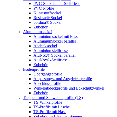
PVC-Sockel und -Stellfriese
PVC-Profile
Kunststoffsockel
Resistar® Sockel
bordina® Sockel
Zubehör
Aluminiumsockel
Aluminiumsockel mit Fuss
Aluminiumsockel parallel
Abdecksockel
Aluminiumstellfriese
AluNox® Sockel parallel
AluNox®-Stellfriese
Zubehör
Bodenprofile
Übergangsprofile
Anpassungs- und Ausgleichsprofile
Abschlussprofile
Winkelabdeckprofile und Eckschutzwinkel
Zubehör
Treppen- und Schwellenprofile (TS)
TS-Winkelprofile
TS-Profile mit Lasche
TS-Profile mit Nase
Zubehör und Treppenstangen