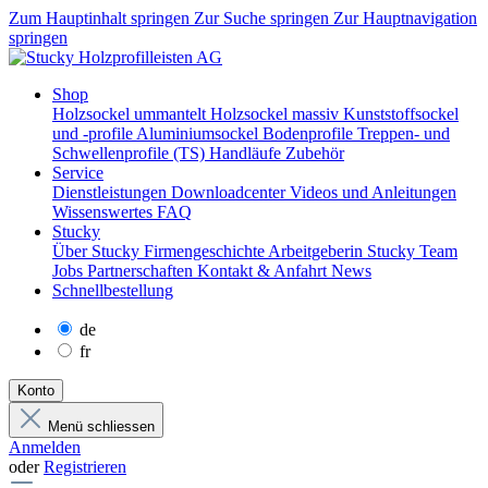
Zum Hauptinhalt springen
Zur Suche springen
Zur Hauptnavigation
springen
Shop
Holzsockel ummantelt
Holzsockel massiv
Kunststoffsockel
und -profile
Aluminiumsockel
Bodenprofile
Treppen- und
Schwellenprofile (TS)
Handläufe
Zubehör
Service
Dienstleistungen
Downloadcenter
Videos und Anleitungen
Wissenswertes
FAQ
Stucky
Über Stucky
Firmengeschichte
Arbeitgeberin Stucky
Team
Jobs
Partnerschaften
Kontakt & Anfahrt
News
Schnellbestellung
de
fr
Konto
Menü schliessen
Anmelden
oder
Registrieren