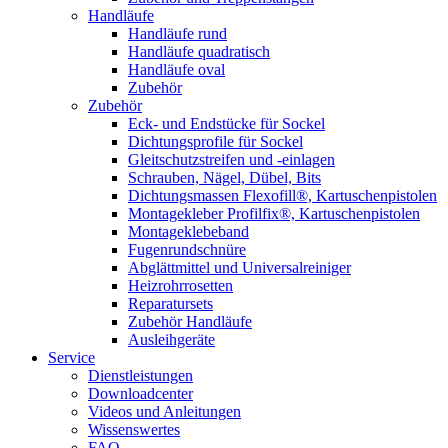
Handläufe
Handläufe rund
Handläufe quadratisch
Handläufe oval
Zubehör
Zubehör
Eck- und Endstücke für Sockel
Dichtungsprofile für Sockel
Gleitschutzstreifen und -einlagen
Schrauben, Nägel, Dübel, Bits
Dichtungsmassen Flexofill®, Kartuschenpistolen
Montagekleber Profilfix®, Kartuschenpistolen
Montageklebeband
Fugenrundschnüre
Abglättmittel und Universalreiniger
Heizrohrrosetten
Reparatursets
Zubehör Handläufe
Ausleihgeräte
Service
Dienstleistungen
Downloadcenter
Videos und Anleitungen
Wissenswertes
FAQ