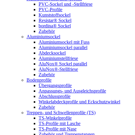
PVC-Sockel und -Stellfriese
PVC-Profile
Kunststoffsockel
Resistar® Sockel
bordina® Sockel
Zubehör
Aluminiumsockel
Aluminiumsockel mit Fuss
Aluminiumsockel parallel
Abdecksockel
Aluminiumstellfriese
AluNox® Sockel parallel
AluNox®-Stellfriese
Zubehör
Bodenprofile
Übergangsprofile
Anpassungs- und Ausgleichsprofile
Abschlussprofile
Winkelabdeckprofile und Eckschutzwinkel
Zubehör
Treppen- und Schwellenprofile (TS)
TS-Winkelprofile
TS-Profile mit Lasche
TS-Profile mit Nase
Zubehör und Treppenstangen