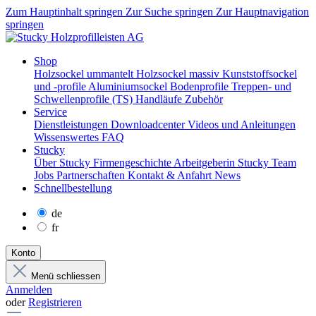
Zum Hauptinhalt springen
Zur Suche springen
Zur Hauptnavigation
springen
Shop
Holzsockel ummantelt
Holzsockel massiv
Kunststoffsockel
und -profile
Aluminiumsockel
Bodenprofile
Treppen- und
Schwellenprofile (TS)
Handläufe
Zubehör
Service
Dienstleistungen
Downloadcenter
Videos und Anleitungen
Wissenswertes
FAQ
Stucky
Über Stucky
Firmengeschichte
Arbeitgeberin Stucky
Team
Jobs
Partnerschaften
Kontakt & Anfahrt
News
Schnellbestellung
de
fr
Konto
Menü schliessen
Anmelden
oder
Registrieren