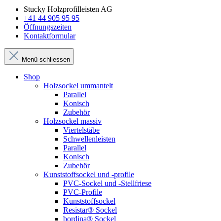
Stucky Holzprofilleisten AG
+41 44 905 95 95
Öffnungszeiten
Kontaktformular
Menü schliessen
Shop
Holzsockel ummantelt
Parallel
Konisch
Zubehör
Holzsockel massiv
Viertelstäbe
Schwellenleisten
Parallel
Konisch
Zubehör
Kunststoffsockel und -profile
PVC-Sockel und -Stellfriese
PVC-Profile
Kunststoffsockel
Resistar® Sockel
bordina® Sockel