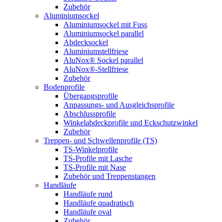
Zubehör
Aluminiumsockel
Aluminiumsockel mit Fuss
Aluminiumsockel parallel
Abdecksockel
Aluminiumstellfriese
AluNox® Sockel parallel
AluNox®-Stellfriese
Zubehör
Bodenprofile
Übergangsprofile
Anpassungs- und Ausgleichsprofile
Abschlussprofile
Winkelabdeckprofile und Eckschutzwinkel
Zubehör
Treppen- und Schwellenprofile (TS)
TS-Winkelprofile
TS-Profile mit Lasche
TS-Profile mit Nase
Zubehör und Treppenstangen
Handläufe
Handläufe rund
Handläufe quadratisch
Handläufe oval
Zubehör