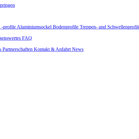
springen
 -profile
Aluminiumsockel
Bodenprofile
Treppen- und Schwellenprofil
senswertes
FAQ
s
Partnerschaften
Kontakt & Anfahrt
News