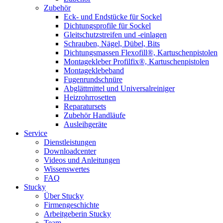
Zubehör
Eck- und Endstücke für Sockel
Dichtungsprofile für Sockel
Gleitschutzstreifen und -einlagen
Schrauben, Nägel, Dübel, Bits
Dichtungsmassen Flexofill®, Kartuschenpistolen
Montagekleber Profilfix®, Kartuschenpistolen
Montageklebeband
Fugenrundschnüre
Abglättmittel und Universalreiniger
Heizrohrrosetten
Reparatursets
Zubehör Handläufe
Ausleihgeräte
Service
Dienstleistungen
Downloadcenter
Videos und Anleitungen
Wissenswertes
FAQ
Stucky
Über Stucky
Firmengeschichte
Arbeitgeberin Stucky
Team