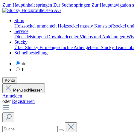
Zum Hauptinhalt springen
Zur Suche springen
Zur Hauptnavigation 
Shop
Holzsockel ummantelt
Holzsockel massiv
Kunststoffsockel und
Service
Dienstleistungen
Downloadcenter
Videos und Anleitungen
Wis
Stucky
Über Stucky
Firmengeschichte
Arbeitgeberin Stucky
Team
Job
Schnellbestellung
de
fr
Konto
Menü schliessen
Anmelden
oder
Registrieren