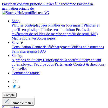
Passer au contenu principal
Passer à la recherche
Passer à la
navigation principale
Shop
Plinthes contreplaquées
Plinthes en bois massif
Plinthes et
profils en plastique
Plinthes en aluminium
Profils de
revêtement de sol
Nez de marche et profils de seuil (MS)
Mains courantes
Accessoires
Service
Consultation
Centre de téléchargement
Vidéos et instructions
Faits intéressants
FAQ
Stucky
À propos de Stucky
Historique de la société
Stucky en tant
qu’employeur
l’équipe
Jobs
Partenariats
Contact & directions
Nouvelles
Commande rapide
de
fr
Compte
Fermer le menu
Connexion