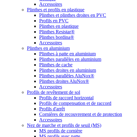
Accessoires
Plinthes et profils en plastique
Plinthes et plinthes droites en PVC
Profils en PVC
Plinthes en plastique
Plinthes Resistar®
Plinthes bordina®
Accessoires
Plinthes en aluminium
Plinthes à patte en aluminium
Plinthes parallèles en aluminium
Plinthes de cache
Plinthes droites en aluminium
Plinthes parallèles AluNox®
Plinthes droites AluNox®
Accessoires
Profils de revêtement de sol
Profils de raccord horizontal
Profils de compensation et de raccord
Profils d'arrêt
Cornières de recouvrement et de protection
Accessoires
Nez de marche et profils de seuil (MS)
MS profils de cornière
MS profils avec patte