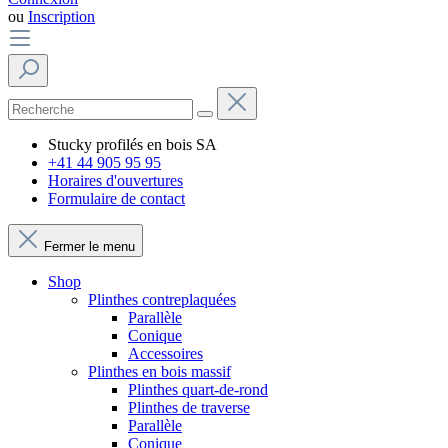
ou
Inscription
Stucky profilés en bois SA
+41 44 905 95 95
Horaires d'ouvertures
Formulaire de contact
Fermer le menu
Shop
Plinthes contreplaquées
Parallèle
Conique
Accessoires
Plinthes en bois massif
Plinthes quart-de-rond
Plinthes de traverse
Parallèle
Conique