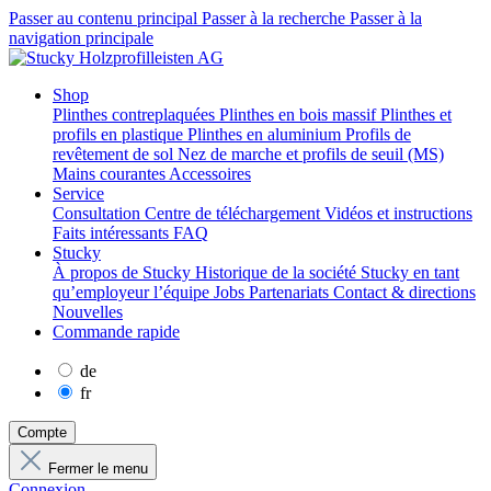
Passer au contenu principal
Passer à la recherche
Passer à la
navigation principale
Shop
Plinthes contreplaquées
Plinthes en bois massif
Plinthes et
profils en plastique
Plinthes en aluminium
Profils de
revêtement de sol
Nez de marche et profils de seuil (MS)
Mains courantes
Accessoires
Service
Consultation
Centre de téléchargement
Vidéos et instructions
Faits intéressants
FAQ
Stucky
À propos de Stucky
Historique de la société
Stucky en tant
qu’employeur
l’équipe
Jobs
Partenariats
Contact & directions
Nouvelles
Commande rapide
de
fr
Compte
Fermer le menu
Connexion