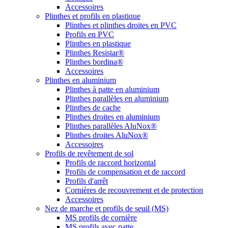
Accessoires
Plinthes et profils en plastique
Plinthes et plinthes droites en PVC
Profils en PVC
Plinthes en plastique
Plinthes Resistar®
Plinthes bordina®
Accessoires
Plinthes en aluminium
Plinthes à patte en aluminium
Plinthes parallèles en aluminium
Plinthes de cache
Plinthes droites en aluminium
Plinthes parallèles AluNox®
Plinthes droites AluNox®
Accessoires
Profils de revêtement de sol
Profils de raccord horizontal
Profils de compensation et de raccord
Profils d'arrêt
Cornières de recouvrement et de protection
Accessoires
Nez de marche et profils de seuil (MS)
MS profils de cornière
MS profils avec patte