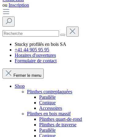
ou
Inscription
Stucky profilés en bois SA
+41 44 905 95 95
Horaires d'ouvertures
Formulaire de contact
Fermer le menu
Shop
Plinthes contreplaquées
Parallèle
Conique
Accessoires
Plinthes en bois massif
Plinthes quart-de-rond
Plinthes de traverse
Parallèle
Conique