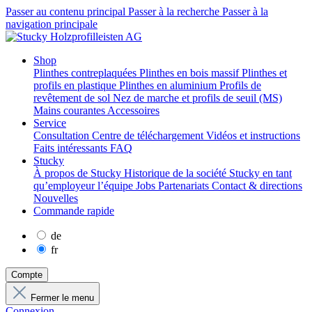
Passer au contenu principal
Passer à la recherche
Passer à la
navigation principale
Shop
Plinthes contreplaquées
Plinthes en bois massif
Plinthes et
profils en plastique
Plinthes en aluminium
Profils de
revêtement de sol
Nez de marche et profils de seuil (MS)
Mains courantes
Accessoires
Service
Consultation
Centre de téléchargement
Vidéos et instructions
Faits intéressants
FAQ
Stucky
À propos de Stucky
Historique de la société
Stucky en tant
qu’employeur
l’équipe
Jobs
Partenariats
Contact & directions
Nouvelles
Commande rapide
de
fr
Compte
Fermer le menu
Connexion