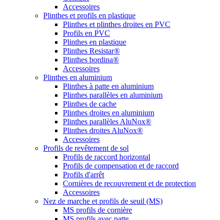
Accessoires
Plinthes et profils en plastique
Plinthes et plinthes droites en PVC
Profils en PVC
Plinthes en plastique
Plinthes Resistar®
Plinthes bordina®
Accessoires
Plinthes en aluminium
Plinthes à patte en aluminium
Plinthes parallèles en aluminium
Plinthes de cache
Plinthes droites en aluminium
Plinthes parallèles AluNox®
Plinthes droites AluNox®
Accessoires
Profils de revêtement de sol
Profils de raccord horizontal
Profils de compensation et de raccord
Profils d'arrêt
Cornières de recouvrement et de protection
Accessoires
Nez de marche et profils de seuil (MS)
MS profils de cornière
MS profils avec patte