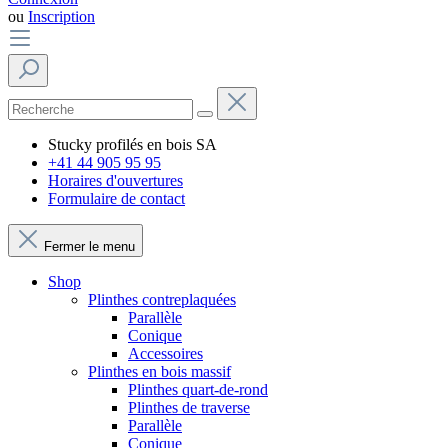
ou
Inscription
Stucky profilés en bois SA
+41 44 905 95 95
Horaires d'ouvertures
Formulaire de contact
Fermer le menu
Shop
Plinthes contreplaquées
Parallèle
Conique
Accessoires
Plinthes en bois massif
Plinthes quart-de-rond
Plinthes de traverse
Parallèle
Conique